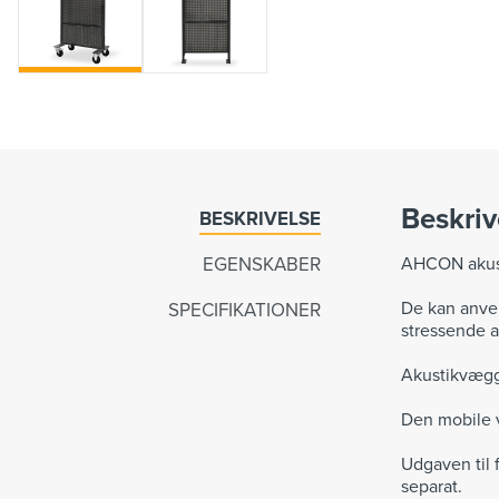
Beskriv
BESKRIVELSE
EGENSKABER
AHCON akust
De kan anven
SPECIFIKATIONER
stressende at
Akustikvægge
Den mobile v
Udgaven til 
separat.