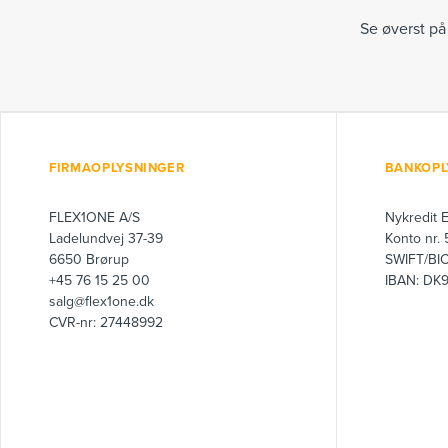
Se øverst på
FIRMAOPLYSNINGER
BANKOPL
FLEX1ONE A/S
Nykredit 
Ladelundvej 37-39
Konto nr.
6650 Brørup
SWIFT/BI
+45 76 15 25 00
IBAN: DK
salg@flex1one.dk
CVR-nr: 27448992