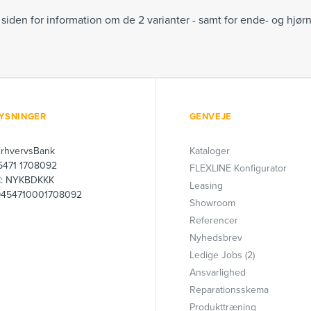
 siden for information om de 2 varianter - samt for ende- og hjør
YSNINGER
GENVEJE
ErhvervsBank
Kataloger
 5471 1708092
FLEXLINE Konfigurator
C: NYKBDKKK
Leasing
9454710001708092
Showroom
Referencer
Nyhedsbrev
Ledige Jobs (2)
Ansvarlighed
Reparationsskema
Produkttræning