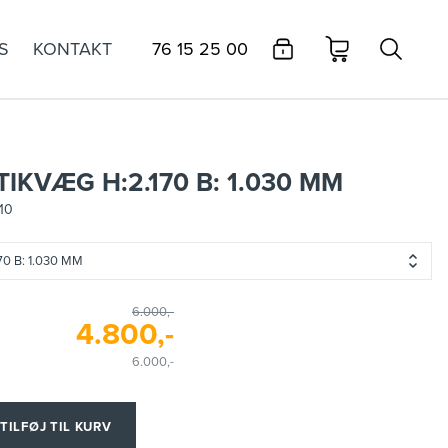
S
KONTAKT
76 15 25 00
KVÆG H:2.170 B: 1.030 MM
10
0 B: 1.030 MM
6.000,-
4.800,-
6.000,-
TILFØJ TIL KURV