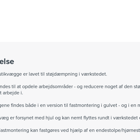
else
ikvægge er lavet til støjdæmpning i værkstedet.
des til at opdele arbejdsområder - og reducere noget af den stø
 arbejde i.
ne findes både i en version til fastmontering i gulvet - og i en 
æg er forsynet med hjul og kan nemt flyttes rundt i værkstedet 
fastmontering kan fastgøres ved hjælp af en endestolpe/hjørnes