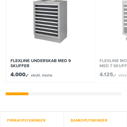
FLEXLINE UNDERSKAB MED 9
FLEXLINE M
SKUFFER
MED 7 SKUF
4.000,-
4.125,-
ekskl. moms
eksk
FIRMAOPLYSNINGER
BANKOPLYSNINGER