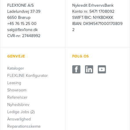
FLEX1ONE A/S
Nykredit ErhvervsBank
Ladelundvej 37-39
Konto nr. 5471 1708092
6650 Brørup
SWIFT/BIC: NYKBDKKK
+45 76 15 25 00
IBAN: DK945471000170809
salg@flex1one.dk
2
CVR-nr: 27448992
GENVEJE
FØLG OS
Kataloger
FLEXLINE Konfigurator
Leasing
Showroom
Referencer
Nyhedsbrev
Ledige Jobs (2)
Ansvarlighed
Reparationsskema