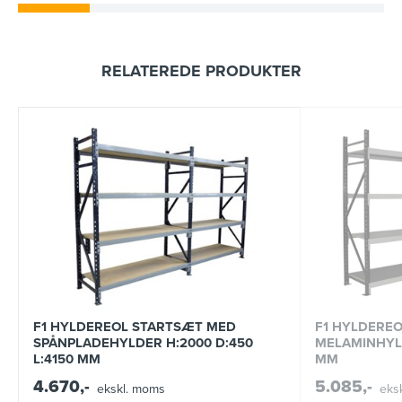
RELATEREDE PRODUKTER
F1 HYLDEREOL STARTSÆT MED
F1 HYLDERE
SPÅNPLADEHYLDER H:2000 D:450
MELAMINHYLD
L:4150 MM
MM
4.670,-
5.085,-
ekskl. moms
eks