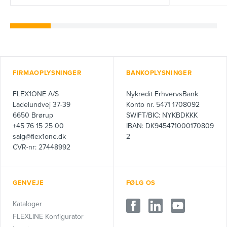
FIRMAOPLYSNINGER
BANKOPLYSNINGER
FLEX1ONE A/S
Nykredit ErhvervsBank
Ladelundvej 37-39
Konto nr. 5471 1708092
6650 Brørup
SWIFT/BIC: NYKBDKKK
+45 76 15 25 00
IBAN: DK945471000170809
salg@flex1one.dk
2
CVR-nr: 27448992
GENVEJE
FØLG OS
Kataloger
FLEXLINE Konfigurator