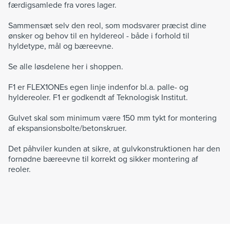
færdigsamlede fra vores lager.
Sammensæt selv den reol, som modsvarer præcist dine
ønsker og behov til en hyldereol - både i forhold til
hyldetype, mål og bæreevne.
Se alle løsdelene her i shoppen.
F1 er FLEX1ONEs egen linje indenfor bl.a. palle- og
hyldereoler. F1 er godkendt af Teknologisk Institut.
Gulvet skal som minimum være 150 mm tykt for montering
af ekspansionsbolte/betonskruer.
Det påhviler kunden at sikre, at gulvkonstruktionen har den
fornødne bæreevne til korrekt og sikker montering af
reoler.