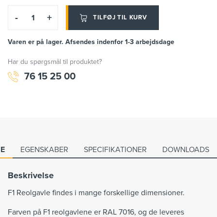
-
+
TILFØJ TIL KURV
Varen er på lager. Afsendes indenfor 1-3 arbejdsdage
Har du spørgsmål til produktet?
76 15 25 00
SE
EGENSKABER
SPECIFIKATIONER
DOWNLOADS
Beskrivelse
F1 Reolgavle findes i mange forskellige dimensioner.
Farven på F1 reolgavlene er RAL 7016, og de leveres