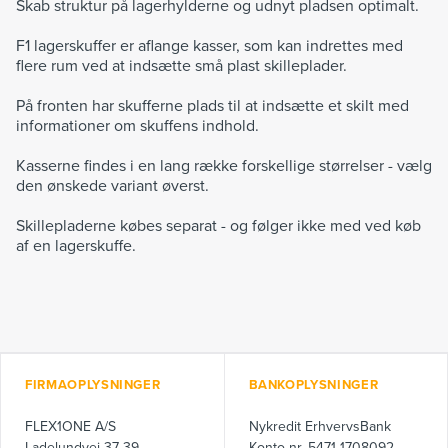
Skab struktur på lagerhylderne og udnyt pladsen optimalt.
F1 lagerskuffer er aflange kasser, som kan indrettes med
flere rum ved at indsætte små plast skilleplader.
På fronten har skufferne plads til at indsætte et skilt med
informationer om skuffens indhold.
Kasserne findes i en lang række forskellige størrelser - vælg
den ønskede variant øverst.
Skillepladerne købes separat - og følger ikke med ved køb
af en lagerskuffe.
FIRMAOPLYSNINGER
BANKOPLYSNINGER
FLEX1ONE A/S
Nykredit ErhvervsBank
Ladelundvej 37-39
Konto nr. 5471 1708092